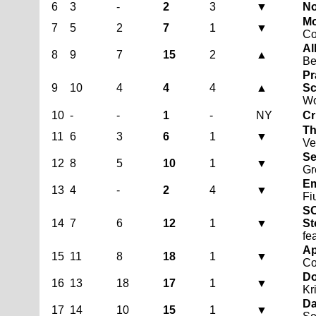
6
3
-
2
3
▼
No
Mo
7
5
2
7
1
▼
Co
Al
8
9
7
15
2
▲
Be
Pr
9
10
4
4
4
▲
Sc
W
10
-
-
1
-
NY
Cr
Th
11
6
3
6
1
▼
Ve
Se
12
8
5
10
1
▼
Gr
Em
13
4
-
2
4
▼
Fi
SO
14
7
6
12
1
▼
St
fe
Ap
15
11
8
18
1
▼
Co
Do
16
13
18
17
1
▼
Kr
Da
17
14
10
15
1
▼