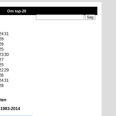
Om top-20
24
31
28
28
25
23
30
27
25
22
29
26
24
31
28
sten
n 1983-2014