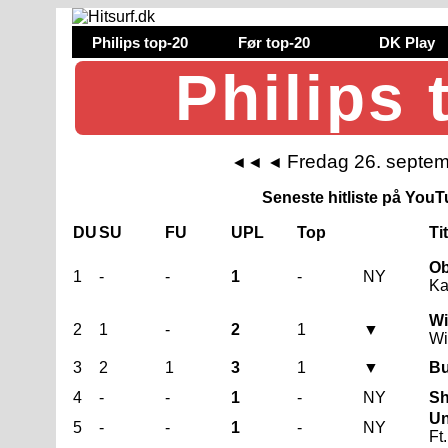
Philips top-20
Før top-20
DK Play
Philips 
Fredag 26. septe
◄◄
◄
Seneste hitliste på YouTu
DU
SU
FU
UPL
Top
Ti
Ob
1
-
-
1
-
NY
Ka
Wi
2
1
-
2
1
▼
Wi
3
2
1
3
1
▼
Bu
4
-
-
1
-
NY
Sh
Un
5
-
-
1
-
NY
Ft