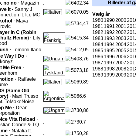
Billeder af g
, no no ·
Magazin
6402,34
ve It ·
Sanny J
6070,05
Vælg år
nnection ft. Ice MC
1980
1990
2000
201
kohol ·
Maya
5734,47
rovic
1981
1991
2001
201
ayer in C (Robin
1982
1992
2002
201
hultz Remix) ·
Lily
5415,34
1983
1993
2003
201
ood
1984
1994
2004
201
ush ·
Tomomi Itano
5412,05
1985
1995
2005
201
e Way I Do ·
1986
1996
2006
201
5408,76
konyz
1987
1997
2007
201
t Me Free ·
1988
1998
2008
201
5073,18
eenhorn
1989
1999
2009
201
otion ·
Raffaele
5069,89
ume
S (Same Old
ory) ·
Maxi Trusso
5066,6
at. ToMakeNoise
p Me ·
Dean
3730,86
rporation
lce Vita Reload ·
2730,7
istian Conde & TQ
me ·
Natalia ft.
1750,28