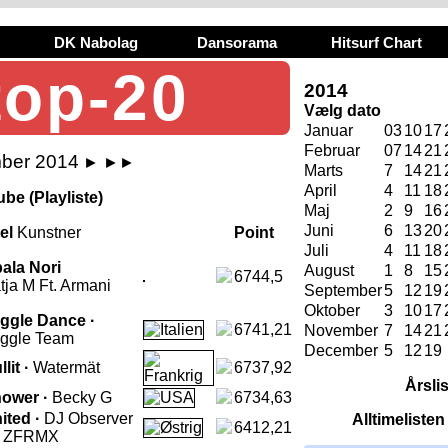
DK Nabolag
Dansorama
Hitsurf Chart
top-20
2014
Vælg dato
Januar
03
10
17
Februar
07
14
21
mber 2014
►
►►
Marts
7
14
21
April
4
11
18
be (Playliste)
Maj
2
9
16
Juni
6
13
20
tel
Kunstner
Point
Juli
4
11
18
ala Nori
August
1
8
15
6744,5
tja M Ft. Armani
September
5
12
19
Oktober
3
10
17
ggle Dance ·
6741,21
November
7
14
21
ggle Team
December
5
12
19
llit ·
Watermät
6737,92
Årsli
ower ·
Becky G
6734,63
ited ·
DJ Observer
Alltimeliste
6412,21
. ZFRMX